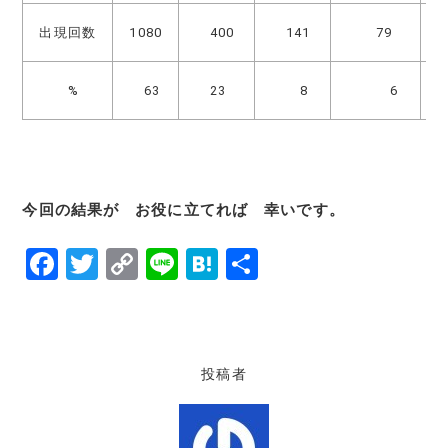
出現回数
1080
400
141
79
1
%
63
23
8
6
1
今回の結果が お役に立てれば 幸いです。
F
T
C
Li
H
共
a
w
o
n
at
有
c
it
p
e
e
e
te
y
n
投稿者
b
r
Li
a
o
n